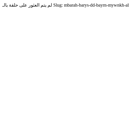
لم يتم العثور على حلقة بالـ Slug: mbarah-barys-dd-bayrn-myw