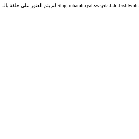
لم يتم العثور على حلقة بالـ Slug: mbarah-ryal-swsydad-dd-brs